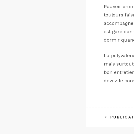
Pouvoir emmen
toujours fai
accompagner,
est garé dans
dormir quand
La polyvalen
mais surtout
bon entretie
devez le con
Naviga
PUBLICA
de