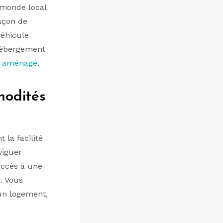
 monde local
açon de
véhicule
’hébergement
an aménagé
.
modités
la facilité
viguer
accès à une
s. Vous
 un logement,