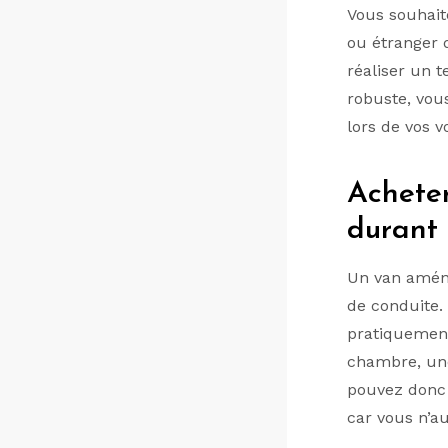
Vous souhait
ou étranger 
réaliser un 
robuste, vou
lors de vos v
Achete
durant
Un van aména
de conduite. 
pratiquement
chambre, une 
pouvez donc 
car vous n’au