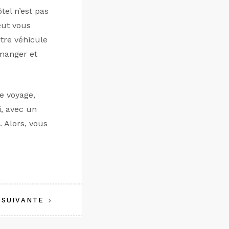
tel n’est pas
eut vous
tre véhicule
 manger et
e voyage,
i, avec un
 Alors, vous
 SUIVANTE