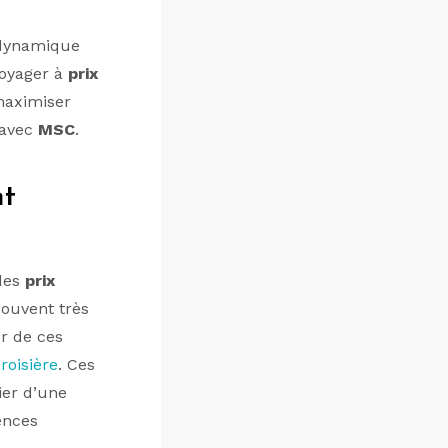
e dynamique
voyager à
prix
aximiser
 avec
MSC
.
nt
 des
prix
souvent très
er de ces
oisière
. Ces
ier d’une
ences