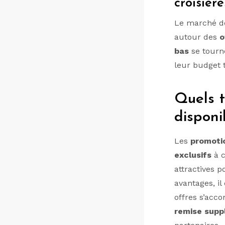
croisièr
Le marché 
autour des
o
bas
se tourn
leur budget 
Quels t
disponi
Les
promotio
exclusifs
à c
attractives p
avantages, il
offres s’acc
remise supp