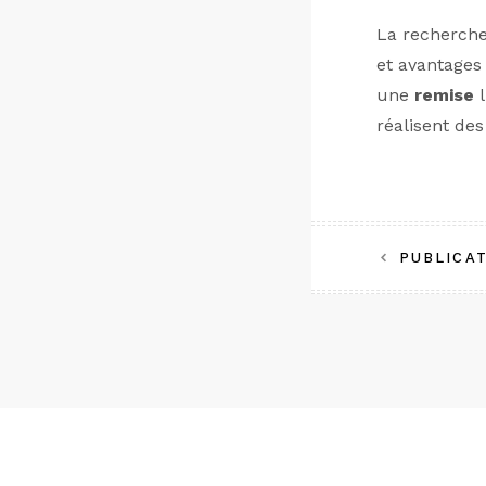
La recherch
et avantages
une
remise
l
réalisent des
Naviga
PUBLICA
de
l’article