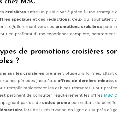
es chez MSC
des
croisières
attire un public varié grâce à une stratégi
ffres spéciales
et des
réductions
. Ceux qui souhaitent 
ent régulièrement vers ces
promotions croisières
pour m
tout en profitant d’une expérience complète, notamment
ypes de promotions croisières so
bles ?
ns sur les croisières
prennent plusieurs formes, allant
ertaines périodes jusqu’aux
offres de dernière minute
, 
our remplir rapidement les cabines restantes. Pour profit
 est pertinent de consulter régulièrement les offres
MSC Cr
ompagnent parfois de
codes promo
permettant de bénéfic
lémentaire
lors de la réservation en ligne ou auprès d’ag