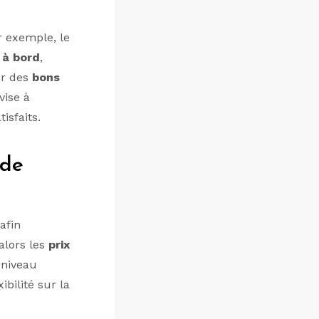
r exemple, le
 à bord
,
er des
bons
vise à
isfaits.
 de
afin
alors les
prix
 niveau
bilité sur la