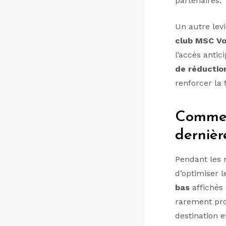
partenaires.
Un autre lev
club MSC V
l’accès antic
de réductio
renforcer la 
Commen
dernièr
Pendant les m
d’optimiser l
bas
affichés 
rarement prop
destination e