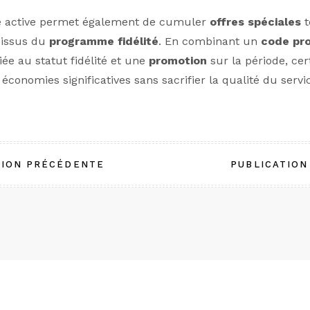
e active permet également de cumuler
offres spéciales
t
 issus du
programme fidélité
. En combinant un
code pr
iée au statut fidélité et une
promotion
sur la période, cer
 économies significatives sans sacrifier la qualité du servi
tion
TION PRÉCÉDENTE
PUBLICATION