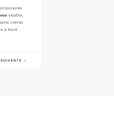
emporaires
omo
valable,
tains clients
ce à bord.
 SUIVANTE