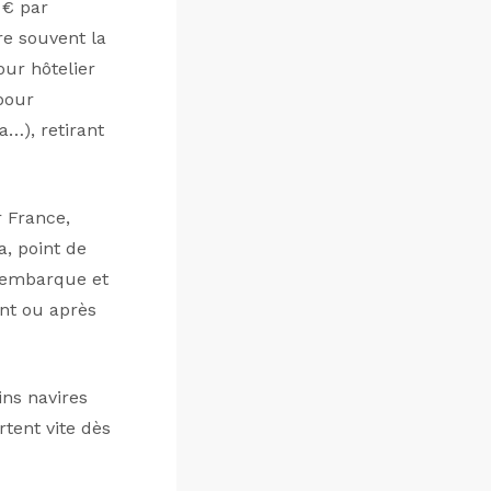
 € par
re souvent la
our hôtelier
pour
a…), retirant
r France,
a, point de
on embarque et
nt ou après
ins navires
rtent vite dès