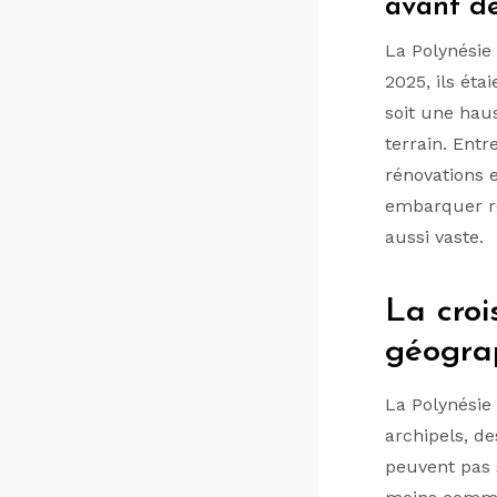
avant de
La Polynésie
2025, ils éta
soit une hau
terrain. Ent
rénovations e
embarquer re
aussi vaste.
La croi
géogra
La Polynésie
archipels, d
peuvent pas s