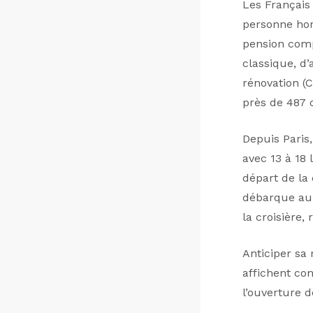
Les Français
personne hors
pension comp
classique, d
rénovation (C
près de 487
Depuis Paris,
avec 13 à 18 
départ de la 
débarque au 
la croisière,
Anticiper sa 
affichent com
l’ouverture d