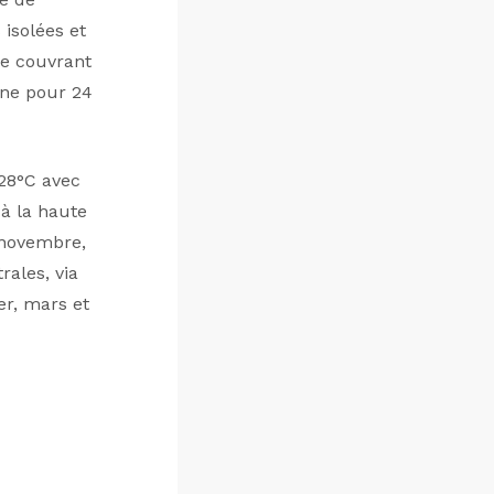
isolées et
re couvrant
nne pour 24
 28°C avec
 à la haute
t-novembre,
rales, via
er, mars et