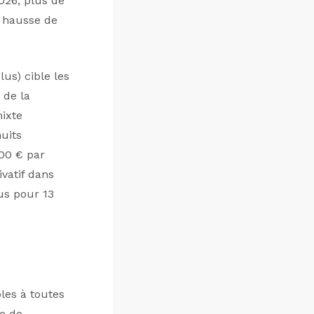
26, plus de
n hausse de
lus) cible les
 de la
mixte
uits
00 € par
vatif dans
us pour 13
bles à toutes
e de