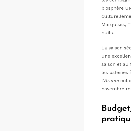
biosphère UN
culturellemen
Marquises, T
nuits.
La saison sè
une excellent
saison et au 
les baleines 
l’
Aranui
notam
novembre res
Budget,
pratiqu