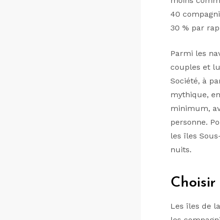
moins comme
40 compagnie
30 % par rap
Parmi les na
couples et lu
Société, à pa
mythique, em
minimum, ave
personne. Po
les îles Sous
nuits.
Choisir
Les îles de l
les compagni