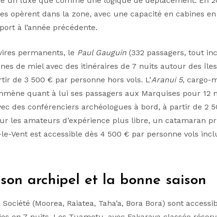
 un luxe que comme une logique de déplacement. En 20
s opèrent dans la zone, avec une capacité en cabines e
port à l’année précédente.
vires permanents, le
Paul Gauguin
(332 passagers, tout inc
nes de miel avec des itinéraires de 7 nuits autour des îles
rtir de 3 500 € par personne hors vols. L’
Aranui 5
, cargo-
mène quant à lui ses passagers aux Marquises pour 12 n
c des conférenciers archéologues à bord, à partir de 2 5
ur les amateurs d’expérience plus libre, un catamaran pri
-le-Vent est accessible dès 4 500 € par personne vols incl
 son archipel et la bonne saison
a Société (Moorea, Raiatea, Taha’a, Bora Bora) sont accessi
es en 7 nuits. Les Tuamotu, avec Fakarava classée réserv