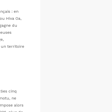
nçais : en
 ou Hiva Oa,
 gagne du
reuses
e,
un territoire
 Ses cinq
amotu, ne
impose alors