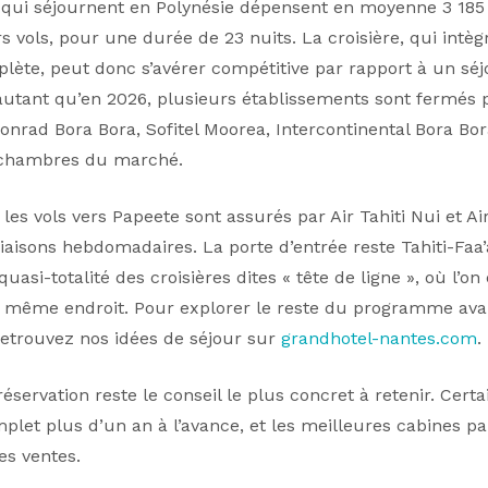
 qui séjournent en Polynésie dépensent en moyenne 3 185
 vols, pour une durée de 23 nuits. La croisière, qui intèg
lète, peut donc s’avérer compétitive par rapport à un séj
’autant qu’en 2026, plusieurs établissements sont fermés 
onrad Bora Bora, Sofitel Moorea, Intercontinental Bora Bor
 chambres du marché.
 les vols vers Papeete sont assurés par Air Tahiti Nui et Ai
liaisons hebdomadaires. La porte d’entrée reste Tahiti-Faa’
quasi-totalité des croisières dites « tête de ligne », où l’
même endroit. Pour explorer le reste du programme ava
 retrouvez nos idées de séjour sur
grandhotel-nantes.com
.
réservation reste le conseil le plus concret à retenir. Certa
plet plus d’un an à l’avance, et les meilleures cabines pa
es ventes.