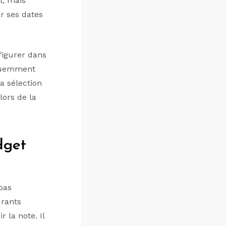
l, mais
ur ses dates
figurer dans
quemment
a sélection
lors de la
dget
epas
urants
 la note. Il