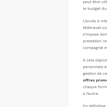
peut être uti
le budget dur
L’accès à Int
télétravail o
s’impose don
prestation re
compagnie et
À cela s’ajou
personnels e
gestion de ce
offres prom
chaque formu
à l’autre.
En définitiv