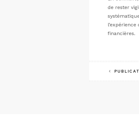
de rester vig
systématique
l’expérience
financières.
Naviga
PUBLICA
de
l’article