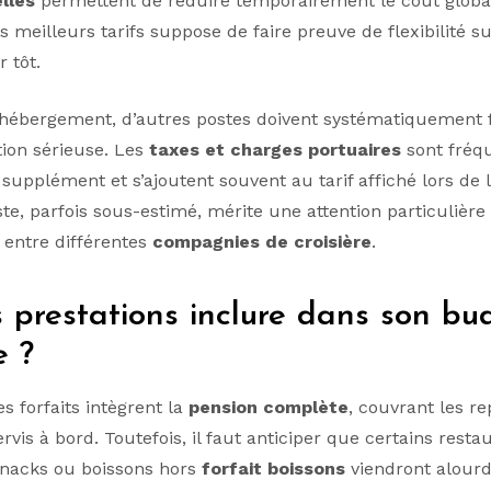
lles
permettent de réduire temporairement le coût globa
s meilleurs tarifs suppose de faire preuve de flexibilité s
r tôt.
’hébergement, d’autres postes doivent systématiquement 
tion sérieuse. Les
taxes et charges portuaires
sont fré
supplément et s’ajoutent souvent au tarif affiché lors de l
ste, parfois sous-estimé, mérite une attention particulière 
entre différentes
compagnies de croisière
.
 prestations inclure dans son bu
e ?
s forfaits intègrent la
pension complète
, couvrant les r
rvis à bord. Toutefois, il faut anticiper que certains resta
 snacks ou boissons hors
forfait boissons
viendront alourdir