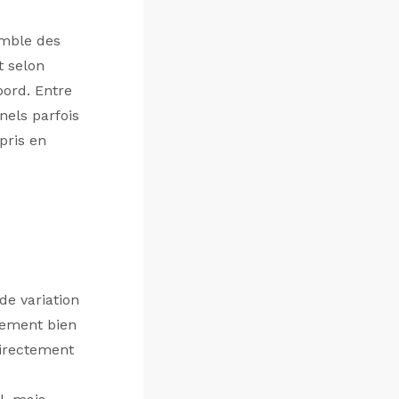
emble des
t selon
bord. Entre
nels parfois
 pris en
de variation
lement bien
directement