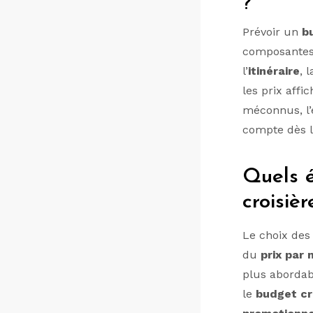
?
Prévoir un
b
composantes
l’
itinéraire
, 
les prix affi
méconnus, l’é
compte dès l
Quels é
croisièr
Le choix de
du
prix par 
plus abordab
le
budget cr