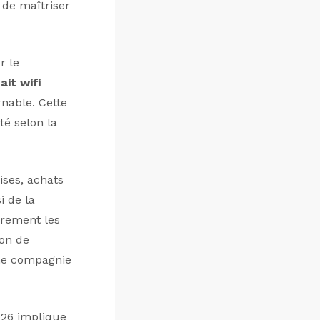
 de maîtriser
r le
ait wifi
nable. Cette
té selon la
ises, achats
 de la
èrement les
on de
une compagnie
26 implique