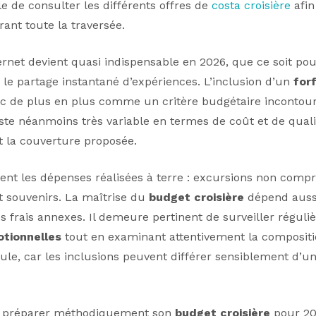
le de consulter les différents offres de
costa croisière
afin
ant toute la traversée.
ernet devient quasi indispensable en 2026, que ce soit pou
u le partage instantané d’expériences. L’inclusion d’un
forf
c de plus en plus comme un critère budgétaire incontour
ste néanmoins très variable en termes de coût et de quali
 la couverture proposée.
tent les dépenses réalisées à terre : excursions non compr
t souvenirs. La maîtrise du
budget croisière
dépend aussi
s frais annexes. Il demeure pertinent de surveiller réguli
otionnelles
tout en examinant attentivement la compositi
le, car les inclusions peuvent différer sensiblement d’
e, préparer méthodiquement son
budget croisière
pour 20