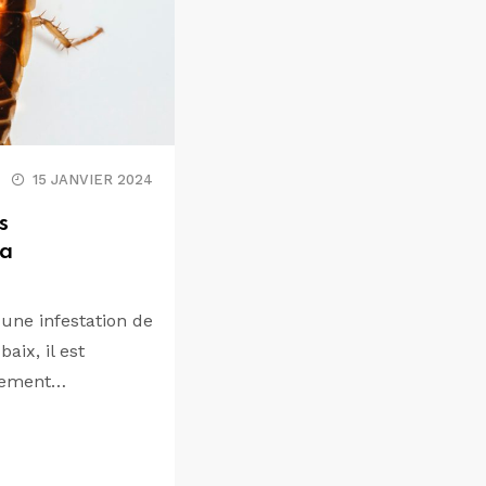
15 JANVIER 2024
s
la
une infestation de
aix, il est
idement…