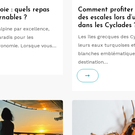
oie : quels repas
Comment profite
rnables ?
des escales lors d’
dans les Cyclades 
alpine par excellence,
Les îles grecques des C
aradis pour les
leurs eaux turquoises e
ronomie. Lorsque vous…
blanches emblématiques
destination…