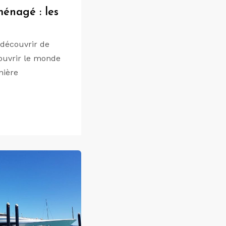
énagé : les
 découvrir de
ouvrir le monde
nière