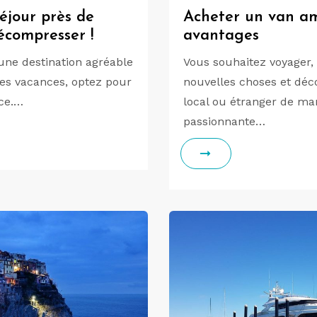
éjour près de
Acheter un van am
écompresser !
avantages
une destination agréable
Vous souhaitez voyager,
es vacances, optez pour
nouvelles choses et déc
nce.…
local ou étranger de ma
passionnante…