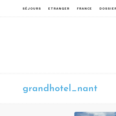
Aller
SÉJOURS
ETRANGER
FRANCE
DOSSIE
au
contenu
grandhotel_nant