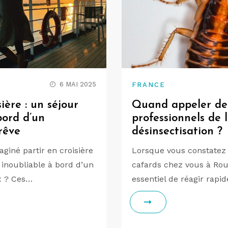
6 MAI 2025
FRANCE
sière : un séjour
Quand appeler de
bord d’un
professionnels de 
rêve
désinsectisation ?
giné partir en croisière
Lorsque vous constatez 
 inoubliable à bord d’un
cafards chez vous à Roub
x ? Ces…
essentiel de réagir rap