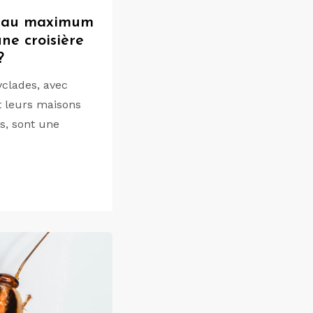
r au maximum
une croisière
?
yclades, avec
t leurs maisons
, sont une